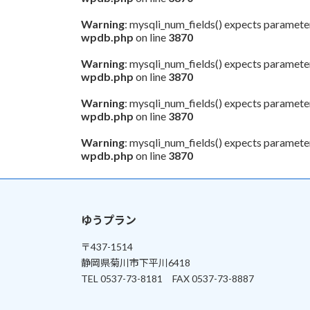
Warning
: mysqli_num_fields() expects parameter
wpdb.php
on line
3870
Warning
: mysqli_num_fields() expects parameter
wpdb.php
on line
3870
Warning
: mysqli_num_fields() expects parameter
wpdb.php
on line
3870
Warning
: mysqli_num_fields() expects parameter
wpdb.php
on line
3870
ゆうプラン
〒437-1514
静岡県菊川市下平川6418
TEL 0537-73-8181 FAX 0537-73-8887