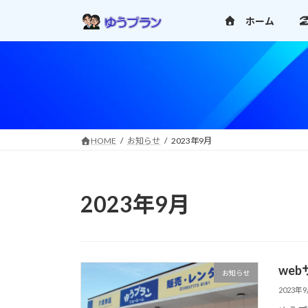
コ
ナ
ホーム
ン
ビ
テ
ゲ
ン
ー
ツ
シ
へ
ョ
ス
ン
キ
に
ッ
移
HOME
お知らせ
2023年9月
プ
動
2023年9月
we
お知らせ
2023年